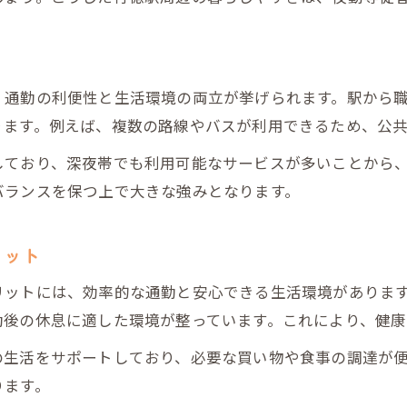
夜勤専従で生活リズムを守るポイント
夜勤専従勤務で健康を保つ生活習慣の工夫
夜勤専従だからできる生活リズムの整え方
、通勤の利便性と生活環境の両立が挙げられます。駅から
行徳駅エリアで実践する夜勤専従の健康管理
ります。例えば、複数の路線やバスが利用できるため、公
夜勤専従が無理なく生活できるコツとは
しており、深夜帯でも利用可能なサービスが多いことから
柔軟な働き方を叶える夜勤専従の選び方
バランスを保つ上で大きな強みとなります。
夜勤専従で叶う柔軟な働き方のポイント
行徳駅周辺で柔軟に働ける夜勤専従の探し方
リット
夜勤専従で自分に合った勤務先を選ぶコツ
リットには、効率的な通勤と安心できる生活環境がありま
夜勤専従の働き方選択で重視すべき点
勤後の休息に適した環境が整っています。これにより、健康
夜勤専従が柔軟な働き方を実現する方法
の生活をサポートしており、必要な買い物や食事の調達が
行徳駅エリア夜勤専従でキャリアと生活の両立
ります。
夜勤専従が行徳駅でキャリアを築く方法