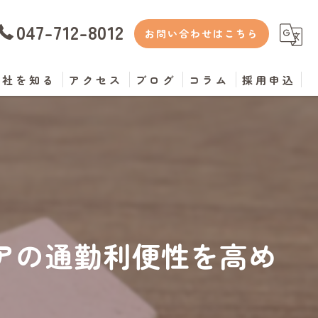
047-712-8012
お問い合わせはこちら
当社を知る
アクセス
ブログ
コラム
採用申込
正社員
サービス提供責任者
パート
夜勤
アの通勤利便性を高め
未経験