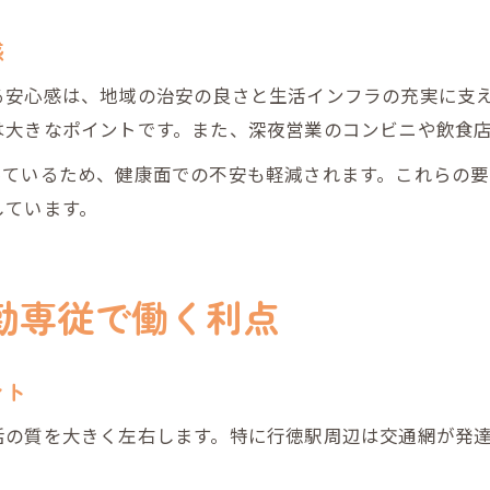
行徳駅エリアで夜勤専従が生活と仕事を両立
感
夜勤専従でキャリアアップを目指す秘訣
夜勤専従と生活充実を行徳駅で実現するコツ
る安心感は、地域の治安の良さと生活インフラの充実に支
は大きなポイントです。また、深夜営業のコンビニや飲食
夜勤専従の働き方でキャリアと生活を両立
っているため、健康面での不安も軽減されます。これらの
しています。
勤専従で働く利点
ント
活の質を大きく左右します。特に行徳駅周辺は交通網が発