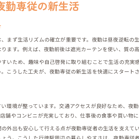
通勤時間を最小限に夜勤専従で働く利点
夜勤専従の新生活
夜勤専従で通勤時間を効率化するポイント
行徳駅で夜勤専従が通勤ストレスを減らす理由
方
夜勤専従勤務で叶う時間の有効活用法
は、まず生活リズムの確立が重要です。夜勤は昼夜逆転の
通勤負担を抑えた夜勤専従生活の工夫
なります。例えば、夜勤前後は遮光カーテンを使い、質の
夜勤専従における通勤時間短縮の重要性
やすいため、趣味や自己啓発に取り組むことで生活の充実
夜勤専従に適した行徳駅エリアの魅力とは
う。こうした工夫が、夜勤専従の新生活を快適にスタート
夜勤専従が選ぶ行徳駅エリアの魅力解説
行徳駅周辺で夜勤専従が感じる利点と特徴
夜勤専従に最適な行徳駅の住環境とは
すい環境が整っています。交通アクセスが良好なため、夜
夜勤専従が注目する行徳駅エリアの魅力
の店舗やコンビニが充実しており、仕事後の食事や買い物に
行徳駅エリアで夜勤専従が快適に働く工夫
間の外出も安心して行える点が夜勤専従者の生活を支えて
生活リズムを整える夜勤専従のコツと工夫
しょう。こうした行徳駅周辺の暮らしやすさは、夜勤専従