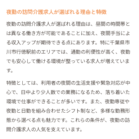
訪問介護求人で夜勤スタートに必要な準備
夜勤の訪問介護求人が選ばれる理由と特徴
未経験歓迎の訪問介護求人を選ぶコツ
夜勤の訪問介護求人が選ばれる理由は、昼間の時間帯と
夜勤訪問介護求人で知っておきたい研修内
は異なる働き方が可能であることに加え、夜間手当によ
容
る収入アップが期待できる点にあります。特に千葉県市
訪問介護求人で無資格から夜勤デビューす
川市行徳駅前のエリアでは、通勤の利便性が高く、夜勤
る方法
でも安心して働ける環境が整っている求人が増えていま
す。
働きやすさ重視なら訪問介護求人がおすすめ
働きやすい訪問介護求人の見極め方
特徴としては、利用者の夜間の生活支援や緊急対応が中
心で、日中より少人数での業務になるため、落ち着いた
訪問介護求人で重視したいサポート体制
環境で仕事ができることが多いです。また、夜勤専従や
訪問介護求人で選ぶ夜勤の職場環境
夜勤と日勤を組み合わせたシフト制など、多様な勤務形
夜勤訪問介護求人で求められる働き方の柔
態から選べる点も魅力です。これらの条件が、夜勤の訪
軟性
問介護求人の人気を支えています。
訪問介護求人で職場定着率をチェックする