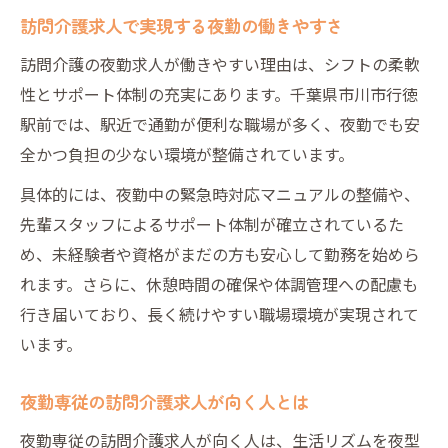
理由
訪問介護求人で実現する夜勤の働きやすさ
生活リズムに合わせて選ぶ夜勤介護ワーク
訪問介護の夜勤求人が働きやすい理由は、シフトの柔軟
生活リズムを考慮した訪問介護求人の選択
性とサポート体制の充実にあります。千葉県市川市行徳
方法
駅前では、駅近で通勤が便利な職場が多く、夜勤でも安
夜勤訪問介護求人で自分に合うシフトを選
全かつ負担の少ない環境が整備されています。
ぶ
具体的には、夜勤中の緊急時対応マニュアルの整備や、
訪問介護求人で夜勤回数や勤務時間の相談
先輩スタッフによるサポート体制が確立されているた
方法
め、未経験者や資格がまだの方も安心して勤務を始めら
訪問介護求人で夜勤とプライベートを両立
れます。さらに、休憩時間の確保や体調管理への配慮も
するコツ
行き届いており、長く続けやすい職場環境が実現されて
夜勤訪問介護求人で心身の負担を抑えるポ
います。
イント
行徳駅前で見つける自分らしい訪問介護求人
夜勤専従の訪問介護求人が向く人とは
行徳駅前周辺の訪問介護求人で重視すべき
夜勤専従の訪問介護求人が向く人は、生活リズムを夜型