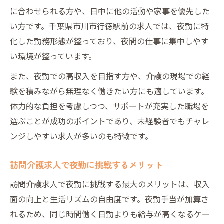
点
に合わせられる方や、日中に他の活動や家事を優先した
訪問介護求人で通勤利便性を確認する方法
い方です。千葉県市川市行徳駅前の求人では、夜勤に特
化した勤務形態が整っており、夜間の仕事に集中しやす
行徳駅前で夜勤訪問介護求人を見つけるコ
い環境が整っています。
ツ
訪問介護求人で自分に合う職場を探すポイ
また、夜勤での高収入を目指す方や、介護の現場での経
ント
験を積みながら無理なく働きたい方にも適しています。
行徳駅前で働きやすい訪問介護求人の特徴
体力的な負担を考慮しつつ、サポートが充実した職場を
選ぶことが成功のポイントであり、未経験者でもチャレ
長く続けたい人のための夜勤求人見極め術
ンジしやすい求人が多いのも特徴です。
長期勤務を目指す訪問介護求人の選び方
訪問介護求人で夜勤継続を支える制度とは
訪問介護求人で夜勤に挑戦するメリット
訪問介護求人で定着率が高い職場の見分け
訪問介護求人で夜勤に挑戦する最大のメリットは、収入
方
面の向上と生活リズムの自由度です。夜勤手当が加算さ
夜勤訪問介護求人で続けやすいポイントを
れるため、同じ時間働く日勤よりも給与が高くなるケー
確認