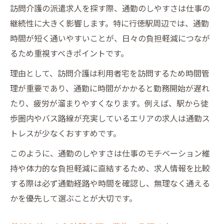
派遣の訪問介護 募集に多いサポート体制
訪問介護の派遣求人を探す際、通勤のしやすさは仕事の
訪問介護 募集で選ぶべき研修内容とは
継続性に大きく影響します。特に行徳駅周辺では、通勤
初めての訪問介護 募集で注意したい点
時間が短く通いやすいことが、日々の負担軽減につなが
るため重視すべきポイントです。
柔軟な働き方が叶う求人の見極め方
働きやすい訪問介護 募集の見つけ方
理由として、訪問介護は利用者宅を訪問するため時間管
理が重要であり、通勤に時間がかかると勤務開始が遅れ
訪問介護 募集で注目したいシフト条件
たり、疲労が溜まりやすくなります。例えば、駅から徒
ライフスタイルに合う訪問介護 募集選び
歩圏内やバス路線が充実しているエリアの求人は通勤ス
訪問介護 募集で短時間勤務のメリット
トレスが少なくおすすめです。
柔軟な働き方が可能な訪問介護 募集とは
このように、通勤のしやすさは仕事のモチベーション維
訪問介護 募集に強い派遣求人の魅力
持や体力的な負担軽減に直結するため、求人情報を比較
派遣の訪問介護 募集で得られる安心感
する際は必ず通勤経路や時間を確認し、無理なく通える
訪問介護 募集で選ぶ派遣求人のメリット
かを優先して選ぶことが大切です。
訪問介護 募集で利用できるサポート内容