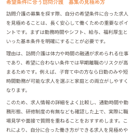
派遣の訪問介護 募集で重視すべき待遇
希望条件に合う訪問介護 募集の見極め方
訪問介護 募集が豊富な派遣求人の特徴
訪問介護の募集を探す際、自分の希望条件に合った求人
未経験から始める行徳駅周辺の介護職
を見極めることは、長く安心して働くための重要なポイ
未経験歓迎の訪問介護 募集を探す方法
ントです。まずは勤務時間やシフト、給与、福利厚生と
いった基本条件を明確にすることが必要です。
訪問介護 募集で初めての方が安心な理由
未経験者向け訪問介護 募集のポイント
理由は、訪問介護は体力や時間の融通が求められる仕事
であり、希望に合わない条件では早期離職のリスクが高
訪問介護 募集で資格取得サポートを活用
まるためです。例えば、子育て中の方なら日勤のみや短
未経験スタートの訪問介護 募集体験談
時間勤務が可能な求人を選ぶと家庭との両立がしやすく
理想の働き方を叶える求人探しの方法
なります。
希望条件に合う訪問介護 募集の探し方
このため、求人情報の詳細をよく比較し、通勤時間や勤
訪問介護 募集で叶うワークライフバラン
務形態、研修制度の有無なども確認した上で、実際に職
ス
場見学や面接で質問を重ねることをおすすめします。こ
行徳駅近くで訪問介護 募集を効率的に探
れにより、自分に合った働き方ができる求人を見極めや
す