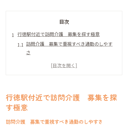
目次
行徳駅付近で訪問介護 募集を探す極意
訪問介護 募集で重視すべき通勤のしやす
さ
希望条件に合う訪問介護 募集の見極め方
未経験者向け訪問介護 募集の特徴とは
訪問介護 募集選びに役立つ比較ポイント
行徳駅周辺の訪問介護 募集最新傾向
行徳駅付近で訪問介護 募集を探
初めての方も安心な訪問介護派遣とは
す極意
訪問介護 募集で安心できる派遣の魅力
未経験でも挑戦しやすい訪問介護 募集
訪問介護 募集で重視すべき通勤のしやすさ