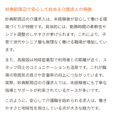
職場の雰囲気が良い介護求人の見分け方
妙典駅周辺で安心して始める介護求人の特徴
サポート体制が整う介護求人を探すポイント
妙典駅周辺の介護求人は、未経験者が安心して働ける環
研修制度が充実した介護求人の探し方
境づくりが特徴です。具体的には、勤務時間の柔軟性や
未経験者向けサポートがある介護求人の特
シフト調整のしやすさが挙げられます。これにより、子
徴
育て世代やシニア層も無理なく働ける職場が増加してい
資格取得支援が受けられる介護求人の魅力
ます。
先輩が丁寧に教えてくれる介護求人とは
また、各施設は地域密着型で利用者との距離が近く、ス
安心して働ける介護求人のサポート体制解
タッフ同士のコミュニケーションも活発です。これが職
説
場の雰囲気の良さや定着率の向上につながっています。
未経験からキャリアを築く介護職の魅力
実際、妙典駅周辺の介護求人では、未経験者にも丁寧な
介護求人で未経験から成長できる理由
指導とサポートが約束されているケースが多いです。
未経験から始める介護求人で得られるスキ
このように、安心して介護職を始められる求人は、働き
ル
やすさと地域性を両立している点が大きな魅力です。
キャリアアップが目指せる介護求人の選び