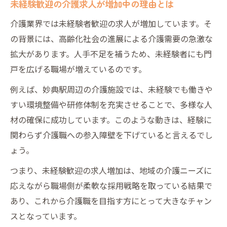
未経験歓迎の介護求人が増加中の理由とは
通勤しやすい介護求人を妙典駅周辺で探す
介護業界では未経験者歓迎の求人が増加しています。そ
コツ
の背景には、高齢化社会の進展による介護需要の急激な
妙典駅近くの介護求人で働きやすさを重視
拡大があります。人手不足を補うため、未経験者にも門
する方法
戸を広げる職場が増えているのです。
未経験者向け介護求人の選び方と注意点
例えば、妙典駅周辺の介護施設では、未経験でも働きや
生活に合わせやすい介護求人の選択基準
すい環境整備や研修体制を充実させることで、多様な人
妙典駅エリア介護求人で柔軟な働き方を選
材の確保に成功しています。このような動きは、経験に
ぶには
関わらず介護職への参入障壁を下げていると言えるでし
初めての介護でも働きやすい職場の条件とは
ょう。
未経験歓迎の介護求人が重視する職場環境
つまり、未経験歓迎の求人増加は、地域の介護ニーズに
長く続けやすい介護求人の勤務条件を解説
応えながら職場側が柔軟な採用戦略を取っている結果で
初心者に優しい介護求人のサポート内容
あり、これから介護職を目指す方にとって大きなチャン
働きやすさを感じる介護求人の特徴とは
スとなっています。