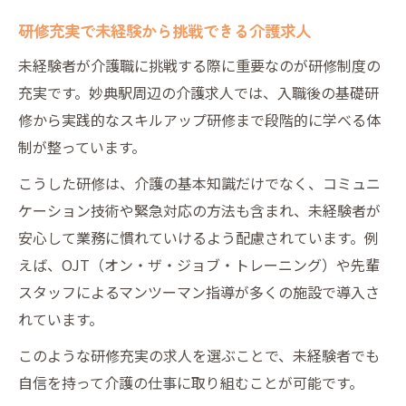
方
研修充実で未経験から挑戦できる介護求人
未経験スタートの介護求人で感じるやりが
未経験者が介護職に挑戦する際に重要なのが研修制度の
い
充実です。妙典駅周辺の介護求人では、入職後の基礎研
将来性がある介護求人でキャリアを築く方
修から実践的なスキルアップ研修まで段階的に学べる体
法
制が整っています。
妙典駅周辺で長く続けやすい介護求人の特徴
こうした研修は、介護の基本知識だけでなく、コミュニ
安定して働ける介護求人の長続きポイント
ケーション技術や緊急対応の方法も含まれ、未経験者が
妙典駅エリアで見つかる続けやすい介護求
安心して業務に慣れていけるよう配慮されています。例
人
えば、OJT（オン・ザ・ジョブ・トレーニング）や先輩
未経験でも定着しやすい介護求人の条件
スタッフによるマンツーマン指導が多くの施設で導入さ
ワークライフバランス重視の介護求人を紹
れています。
介
このような研修充実の求人を選ぶことで、未経験者でも
職場環境が良い介護求人で長く働く秘訣
自信を持って介護の仕事に取り組むことが可能です。