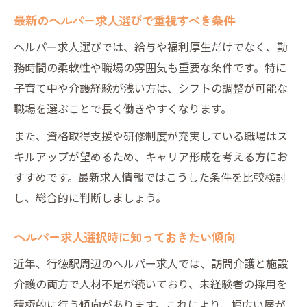
ライフスタイルに合うヘルパー求人の選び
最新のヘルパー求人選びで重視すべき条件
方
ヘルパー求人選びでは、給与や福利厚生だけでなく、勤
応募前に確認したいヘルパー求人のポイン
務時間の柔軟性や職場の雰囲気も重要な条件です。特に
ト
子育て中や介護経験が浅い方は、シフトの調整が可能な
複数のヘルパー求人を活かした賢い選択法
職場を選ぶことで長く働きやすくなります。
自分に最適なヘルパー求人の見極め方
また、資格取得支援や研修制度が充実している職場はス
キルアップが望めるため、キャリア形成を考える方にお
すすめです。最新求人情報ではこうした条件を比較検討
し、総合的に判断しましょう。
ヘルパー求人選択時に知っておきたい傾向
近年、行徳駅周辺のヘルパー求人では、訪問介護と施設
介護の両方で人材不足が続いており、未経験者の採用を
積極的に行う傾向があります。これにより、幅広い層が