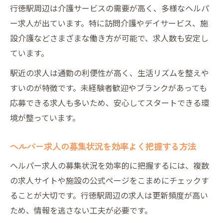
ント
行徳駅周辺は介護サービスの需要が高く、多様なヘルパ
無資格・ブランク歓迎のヘルパー求人を探
ー求人が出ています。特に訪問介護やデイサービス、施
す方法
設介護などさまざまな働き方が可能で、求人数も安定し
未経験でも安心なヘルパー求人の条件とは
ています。
研修やサポート充実のヘルパー求人を選ぶ
駅近の求人は通勤の利便性が高く、生活リズムを整えや
ポイント
すいのが特徴です。未経験者歓迎やブランクがあっても
通勤重視の方必見行徳駅周辺求人比較
応募できる求人も多いため、安心してスタートできる環
通勤時間が短いヘルパー求人の探し方
境が整っています。
駅近ヘルパー求人の魅力と選び方のコツ
ヘルパー求人の募集状況を効率よく把握する方法
車通勤可など通勤条件別ヘルパー求人比較
ヘルパー求人の募集状況を効率的に把握するには、複数
通勤負担を減らすヘルパー求人の見極め術
の求人サイトや施設の公式ページをこまめにチェックす
行徳駅近くで通いやすいヘルパー求人特集
ることが大切です。行徳駅周辺の求人は更新頻度が高い
生活スタイルで選ぶヘルパー求人のポイント
ため、情報を逃さない工夫が必要です。
日勤のみや扶養内勤務のヘルパー求人特集