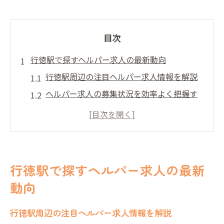
目次
行徳駅で探すヘルパー求人の最新動向
行徳駅周辺の注目ヘルパー求人情報を解説
ヘルパー求人の募集状況を効率よく把握す
る方法
駅近で働きやすいヘルパー求人の特徴とは
最新のヘルパー求人選びで重視すべき条件
ヘルパー求人選択時に知っておきたい傾向
行徳駅で探すヘルパー求人の最新
未経験から始める安心のヘルパー求人探し
動向
未経験者向けヘルパー求人を見極めるコツ
初めてのヘルパー求人選びで押さえるポイ
行徳駅周辺の注目ヘルパー求人情報を解説