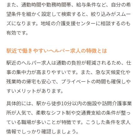
また、通勤時間や勤務時間帯、給与条件など、自分の希
シフト相談可なヘルパー求人の選び方
望条件を細かく設定して検索すると、絞り込みがスムー
生活リズムに合わせるヘルパー求人の探し
ズになります。地域の介護支援センターに相談するのも
方
有効です。
週2日から働けるヘルパー求人の見つけ方
家庭と両立しやすいヘルパー求人の条件
駅近で働きやすいヘルパー求人の特徴とは
求人選びで重要な職場環境の見極め方
駅近のヘルパー求人は通勤の負担が軽減されるため、仕
働きやすいヘルパー求人の職場環境を確認
事の集中力が高まりやすいです。また、急な天候変化や
先輩職員の声でわかるヘルパー求人の実態
残業時の帰宅も安心で、プライベートの時間も確保しや
すいメリットがあります。
スタッフ定着率が高いヘルパー求人の特徴
ヘルパー求人で注目すべき職場の雰囲気
具体的には、駅から徒歩10分以内の施設や訪問介護事業
安心して長く働けるヘルパー求人の選択術
所が人気で、柔軟なシフト制や交通費支給の条件が整っ
ている職場が多いことが特徴です。こうした条件を求人
自分に合うヘルパー職探しの最適な進め方
情報でしっかり確認しましょう。
条件整理で効率よくヘルパー求人を比較